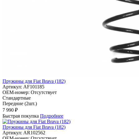
Пружины для Fiat Brava (182)
Артикул:
AF101185
OEM-номер:
Отсутствует
Стандартные
Передние (2шт.)
7 990 ₽
Быстрая покупка
Подробнее
Пружины для Fiat Brava (182)
Артикул:
AR102562
OEM-номер:
Отсутствует