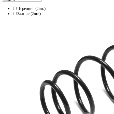
Передние (2шт.)
Задние (2шт.)